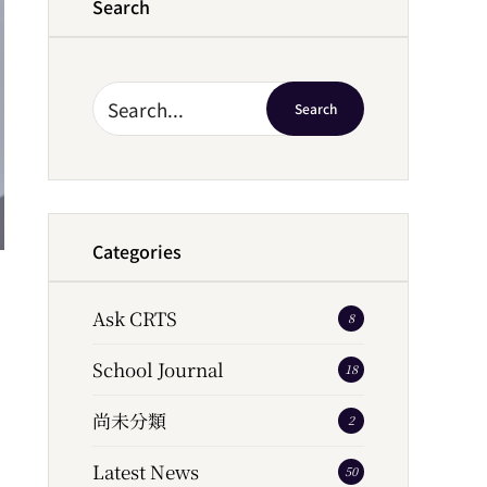
Search
Search
Categories
Ask CRTS
8
School Journal
18
尚未分類
2
Latest News
50