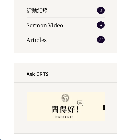
活動紀錄
1
Sermon Video
4
Articles
21
Ask CRTS