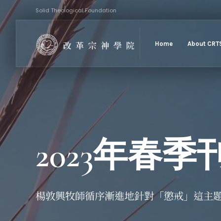
Skip
Solid Theological Foundation
to
content
Home
About CRT
2023年春季
楊敦興牧師循序漸進地針對「懲戒」這主