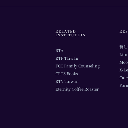
RELATED
RE
INSTITUTION
新註
RTA
Libr
RTF Taiwan
Moo
FCC Family Counseling
X-Le
CRTS Books
Cal
RTV Taiwan
For
Eternity Coffee Roaster