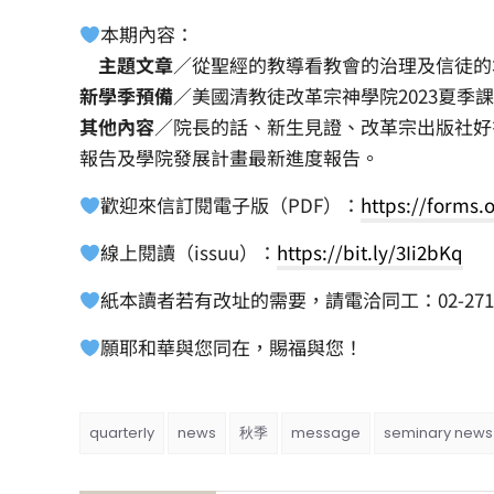
本期內容：
主題文章
／從聖經的教導看教會的治理及信徒的
新學季預備
／美國清教徒改革宗神學院2023夏季
其他內容
／院長的話、新生見證、改革宗出版社好
報告及學院發展計畫最新進度報告。
歡迎來信訂閱電子版（PDF）：
https://forms.
線上閱讀（issuu）：
https://bit.ly/3Ii2
bKq
紙本讀者若有改址的需要，請電洽同工：02-2718
願耶和華與您同在，賜福與您！
quarterly
news
秋季
message
seminary news