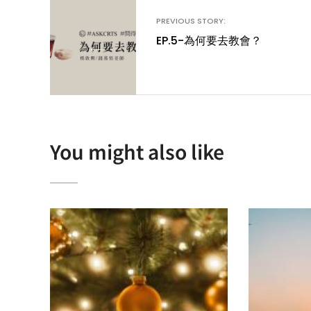
PREVIOUS STORY:
EP.5-為何要去教會？
←
You might also like