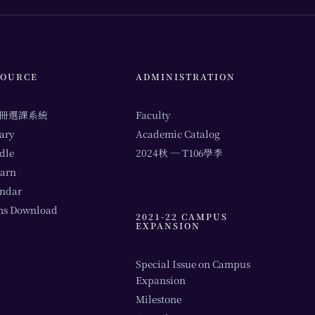
SOURCE
ADMINISTRATION
冊選課系統
Faculty
ary
Academic Catalog
dle
2024秋 ─ T106學季
arn
endar
ms Download
2021-22 CAMPUS
EXPANSION
Special Issue on Campus
Expansion
Milestone