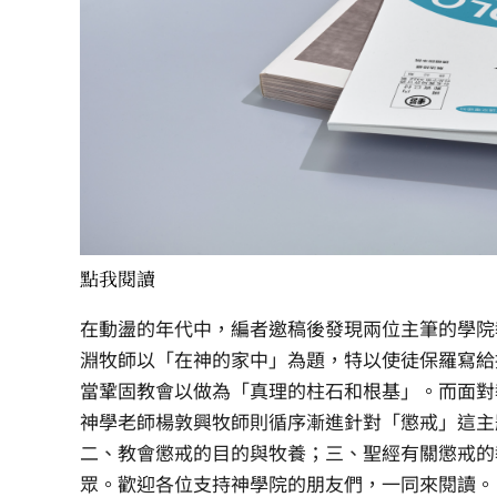
點我閱讀
在動盪的年代中，編者邀稿後發現兩位主筆的學院
淵牧師以「在神的家中」為題，特以使徒保羅寫給
當鞏固教會以做為「真理的柱石和根基」。而面對
神學老師楊敦興牧師則循序漸進針對「懲戒」這主
二、教會懲戒的目的與牧養；三、聖經有關懲戒的
眾。歡迎各位支持神學院的朋友們，一同來閱讀。