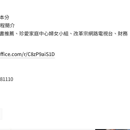
本分
課程簡介
書推薦、珍愛家庭中心婦女小組、改革宗網路電視台、財務
office.com/r/C8zP9aiS1D
1110