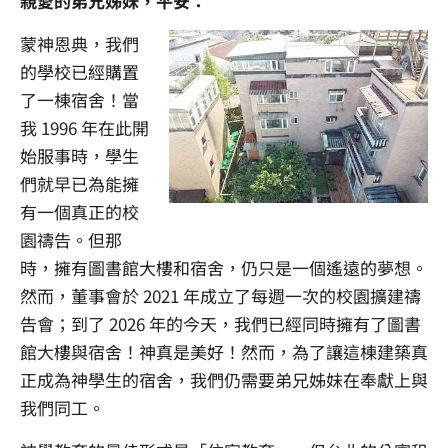
親愛的弟兄姊妹，平安：
蒙神恩典，我們
的學校已經購置
了一棟宿舍！當
我 1996 年在此開
始服事時，學生
們就早已為能擁
有一個真正的校
園禱告。但那
時，擁有圖書館大樓和宿舍，仍只是一個遙遠的夢想。
然而，董事會於 2021 年成立了每週一次的校園擴建禱
告會；到了 2026 年的今天，我們已經同時擁有了圖書
館大樓與宿舍！神真是美好！然而，為了讓這棟建築真
正成為神學生的宿舍，我們仍需要弟兄姊妹在奉獻上與
我們同工。