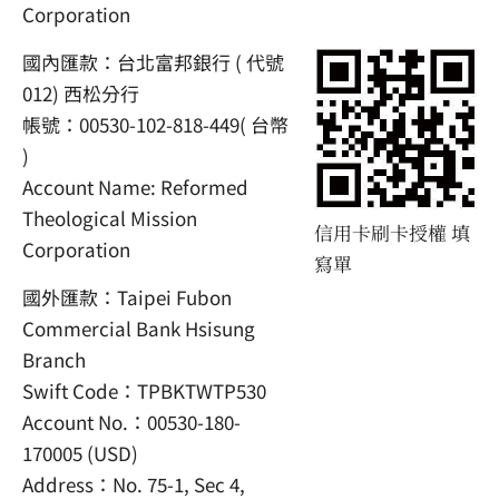
Corporation
國內匯款：台北富邦銀行 ( 代號
012) 西松分行
帳號：00530-102-818-449( 台幣
)
Account Name: Reformed
Theological Mission
信用卡刷卡授權 填
Corporation
寫單
國外匯款：Taipei Fubon
Commercial Bank Hsisung
Branch
Swift Code：TPBKTWTP530
Account No.：00530-180-
170005 (USD)
Address：No. 75-1, Sec 4,