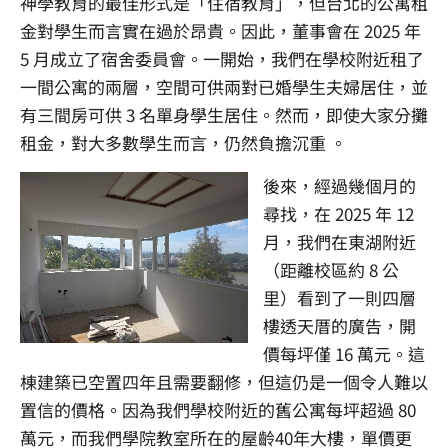
神學教育的最佳形式是「住宿教育」，但台北的公寓租
金對學生而言實在過於昂貴。因此，董事會在 2025 年
5 月成立了宿舍委員會。一開始，我們在學校附近租了
一間公寓的兩層，空間可供兩對已婚學生夫婦居住，並
有三間房可供 3 名單身學生居住。然而，即使大家分攤
租金，對大多數學生而言，仍然負擔沉重 。
後來，經過幾個月的
尋找，在 2025 年 12
月，我們在東湖附近
（距離校區約 8 公
里）看到了一則四層
樓透天厝的廣告，開
價每坪僅 16 萬元。這
棟建築已空置四年且需要翻修，但這仍是一個令人難以
置信的價格。因為我們學校附近的舊公寓每坪超過 80
萬元，而我們學院教室所在的屋齡40年大樓，單價更