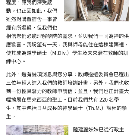
程度，讓我們深受感
動。也正因如此，我們
雖然對購置宿舍一事曾
經有所遲疑，但我們也
相信您們必能理解學院的需求，並與我們一同為神的供
應歡喜。我盼望有一天，我與師母能住在這棟建築裡，
使其成為道學碩士（M.Div.）學生及未來潛在教師的訓
練中心。
此外，還有幾項消息與您分享：教師遴選委員會已選出
三位年輕人進入我們的教師培訓計畫。另外，我們也收
到一份極具潛力的教師申請信；並且，我們也正計畫大
幅擴展在馬來西亞的聖工。目前我們共有 220 名學
生，其中包括日益成長的神學碩士（Th.M.）課程的學
生。
陸建麗姊妹已從行政主