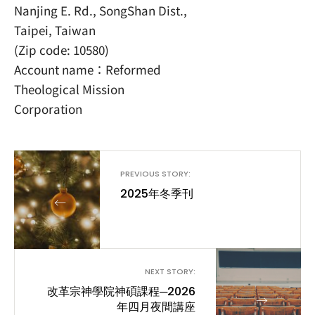
Nanjing E. Rd., SongShan Dist.,
Taipei, Taiwan
(Zip code: 10580)
Account name：Reformed
Theological Mission
Corporation
PREVIOUS STORY:
2025年冬季刊
←
NEXT STORY:
改革宗神學院神碩課程─2026
→
年四月夜間講座