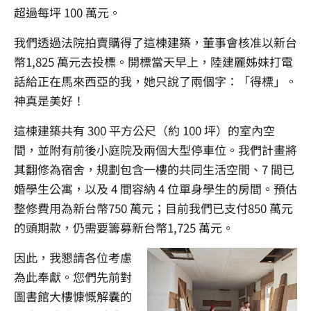
超過每坪 100 萬元。
我們透過法院拍賣購得了這棟建築，董事會核准以新台
幣1,825 萬元去投標。開標當天早上，陸建麗姊妹打電
話給正在馬來西亞的我，她只說了兩個字：「得標」。
神真是美好！
這棟建築共有 300 平方公尺（約 100 坪）的室內空
間，並附有前後小庭院及兩個大型停車位。我們計畫將
其翻修為宿舍，規劃包含一樓的共同生活空間、7 間已
婚學生公寓，以及 4 間容納 4 位單身學生的房間。預估
整修費用為新台幣750 萬元；目前我們已支付850 萬元
的頭期款，仍需要籌募新台幣1,725 萬元。
因此，我懇請各位考慮
為此奉獻。您們先前對
圖書館大樓慷慨解囊的