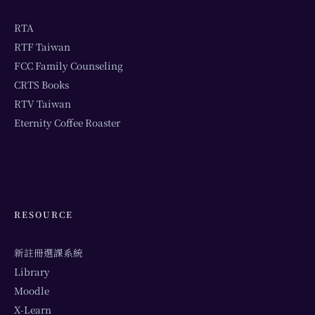
RTA
RTF Taiwan
FCC Family Counseling
CRTS Books
RTV Taiwan
Eternity Coffee Roaster
RESOURCE
新註冊選課系統
Library
Moodle
X-Learn