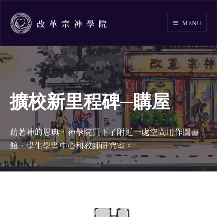
Skip
to
MENU
content
擴校新里程碑─購屋
藉著神的恩典，神學院買下了附近一處空間用作圖書
館、學生學習中心和教師研究室。