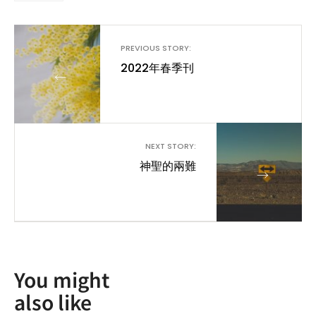
PREVIOUS STORY:
2022年春季刊
←
NEXT STORY:
神聖的兩難
→
You might
also like