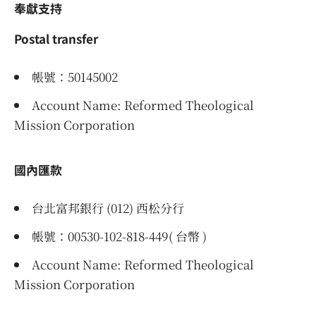
奉獻支持
Postal transfer
帳號：50145002
Account Name: Reformed Theological
Mission Corporation
國內匯款
台北富邦銀行 (012) 西松分行
帳號：00530-102-818-449( 台幣 )
Account Name: Reformed Theological
Mission Corporation