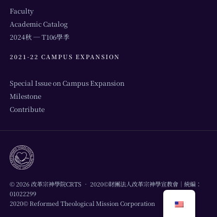
Faculty
Academic Catalog
2024秋 ─ T106學季
2021-22 CAMPUS EXPANSION
Special Issue on Campus Expansion
Milestone
Contribute
© 2026 改革宗神學院CRTS • 2020©財團法人改革宗神學宣教會｜統編：
01022299
2020© Reformed Theological Mission Corporation