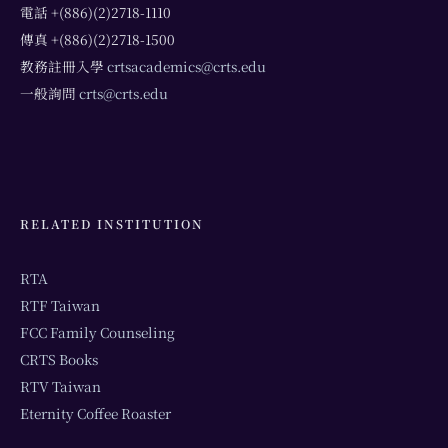
電話 +(886)(2)2718-1110
傳真 +(886)(2)2718-1500
教務註冊入學
crtsacademics@crts.edu
一般詢問
crts@crts.edu
RELATED INSTITUTION
RTA
RTF Taiwan
FCC Family Counseling
CRTS Books
RTV Taiwan
Eternity Coffee Roaster