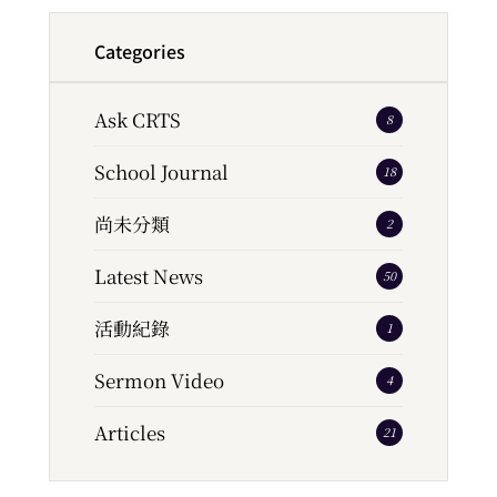
Categories
Ask CRTS
8
School Journal
18
尚未分類
2
Latest News
50
活動紀錄
1
Sermon Video
4
Articles
21