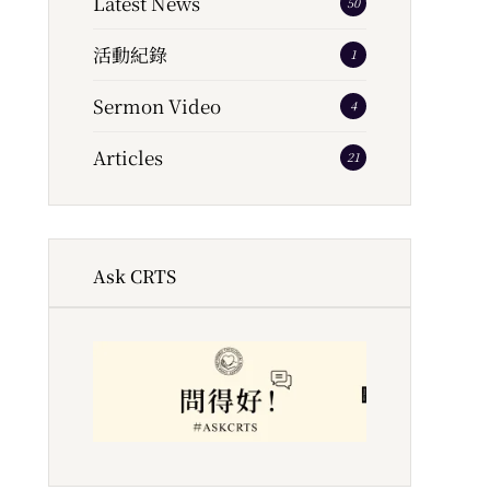
Latest News
50
活動紀錄
1
Sermon Video
4
Articles
21
Ask CRTS