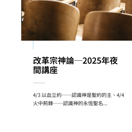
改革宗神論─2025年夜
間講座
4/3 以血立約──認識神是聖約的主、4/4
火中荊棘──認識神的永恆聖名
...