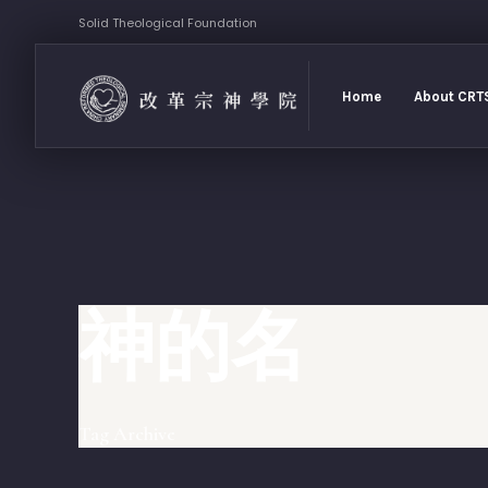
Skip
Solid Theological Foundation
to
content
Home
About CRT
神的名
Tag Archive