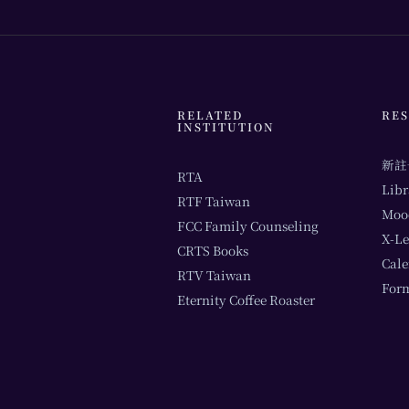
RELATED
RE
INSTITUTION
新註
RTA
Libr
RTF Taiwan
Moo
FCC Family Counseling
X-Le
CRTS Books
Cal
RTV Taiwan
For
Eternity Coffee Roaster