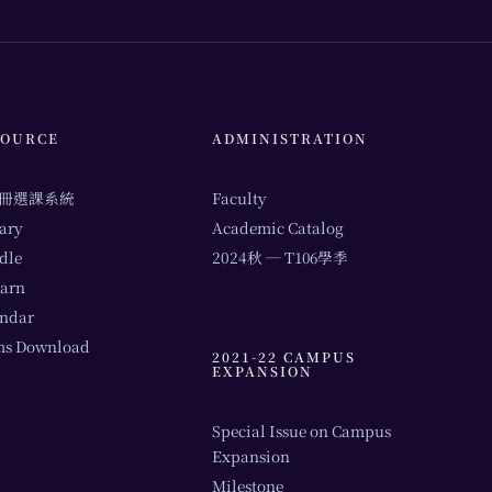
SOURCE
ADMINISTRATION
冊選課系統
Faculty
ary
Academic Catalog
dle
2024秋 ─ T106學季
arn
endar
ms Download
2021-22 CAMPUS
EXPANSION
Special Issue on Campus
Expansion
Milestone