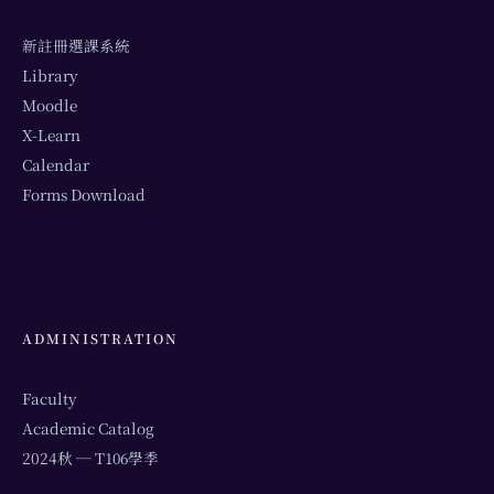
新註冊選課系統
Library
Moodle
X-Learn
Calendar
Forms Download
ADMINISTRATION
Faculty
Academic Catalog
2024秋 ─ T106學季