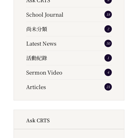
School Journal
18
尚未分類
2
Latest News
50
活動紀錄
1
Sermon Video
4
Articles
21
Ask CRTS