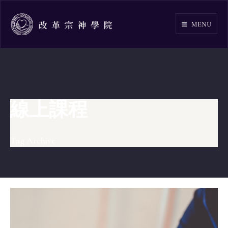
Skip
to
MENU
content
線上課程
Tag Archive