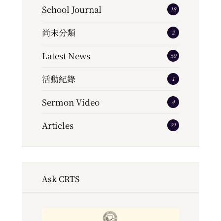
School Journal
18
尚未分類
2
Latest News
50
活動紀錄
1
Sermon Video
4
Articles
21
Ask CRTS