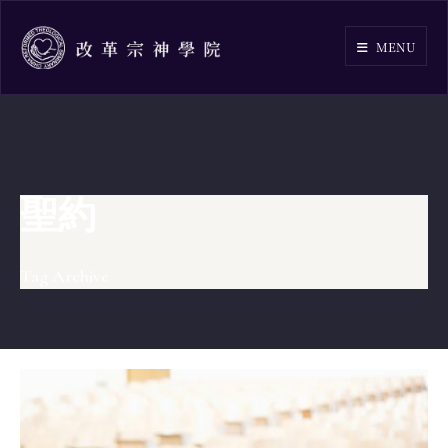
Skip
to
MENU
content
聖約
Tag Archive