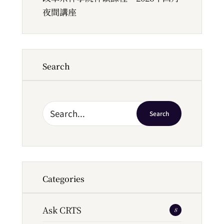
夜間講座
Search
Search
Categories
Ask CRTS
8