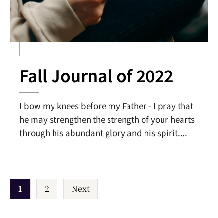
Fall Journal of 2022
I bow my knees before my Father - I pray that
he may strengthen the strength of your hearts
through his abundant glory and his spirit.
...
Posts
1
2
Next
pagination