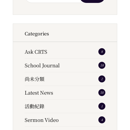
Categories
Ask CRTS
8
School Journal
18
尚未分類
2
Latest News
50
活動紀錄
1
Sermon Video
4