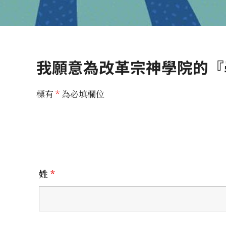
我願意為改革宗神學院的『
標有
*
為必填欄位
姓
*