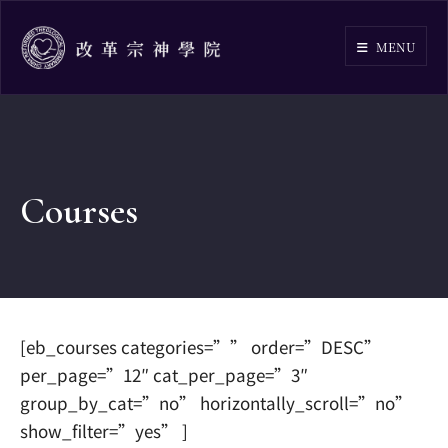
Skip
to
MENU
content
Courses
[eb_courses categories=”” order=”DESC”
per_page=”12″ cat_per_page=”3″
group_by_cat=”no” horizontally_scroll=”no”
show_filter=”yes” ]