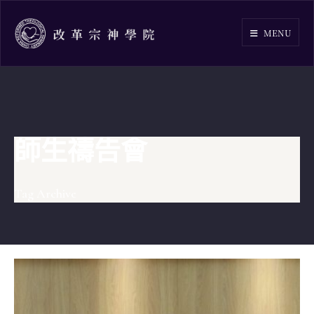
Skip
to
MENU
content
師生禱告會
Tag Archive