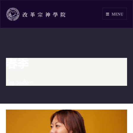
Skip
to
MENU
content
春季
Tag Archive