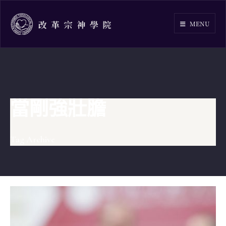
Skip
to
MENU
content
當剛強壯膽
Tag Archive