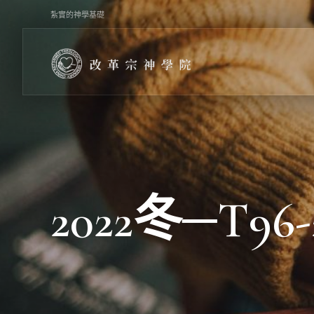
Skip
紮實的神學基礎
to
content
2022冬─T96