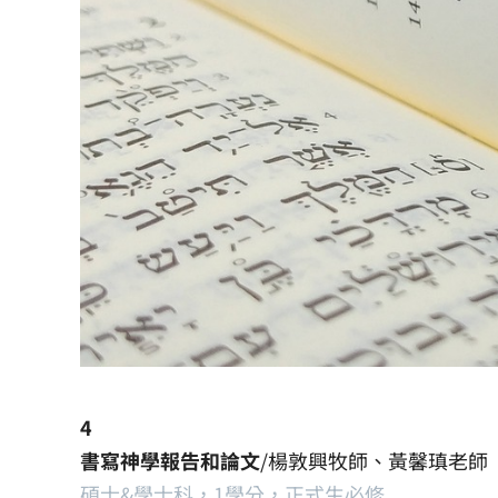
4
書寫神學報告和論文
/楊敦興牧師、黃馨瑱老師
碩士&學士科，1學分，正式生必修