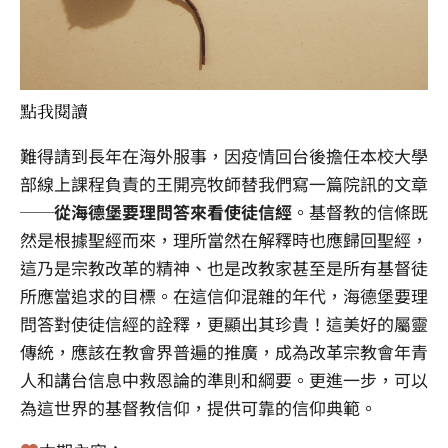
點
我閱讀
難得請到長年在海外服事，因疫情回台後擔任本校大學
部線上課程負責的王開亮牧師替我們寫一篇院訊的文章
──
從海德堡要理問答來看使徒信經
。基督教的信條既
然是根據聖經而來，理所當然在解釋時也應歸回聖經，
這乃是宗教改革的精神、也是改教家甚至是所有基督徒
所應當追求的目標。在這信仰混雜的年代，海德堡要理
問答對使徒信經的詮釋，更顯出其珍貴！這美好的屬靈
傳統，應該在教會界普遍的推廣，成為改革宗教會年青
人和講台信息中救恩論的準則和綱要。更進一步，可以
為這世界的基督教信仰，提供可靠的信仰典範。